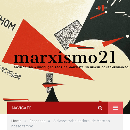
NAVIGATE
»
»
Home
Resenhas
A classe trabalhadora: de Marx ao
nosso tempo