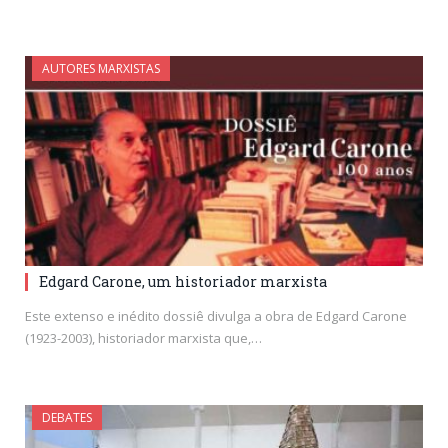
AUTORES MARXISTAS
Edgard Carone, um historiador marxista
Este extenso e inédito dossiê divulga a obra de Edgard Carone
(1923-2003), historiador marxista que,…
DEBATES