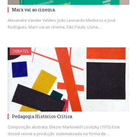
Marx vai ao cinema.
Alexandre Vander Velden, João Leonardo Medeiros e José
Rodrigues. Marx vai ao cinema, São Paulo, Usina…
DEBATES
Pedagogia Histórico-Crítica
Composição abstrata, Eliezer Markowich Lissitzky (1915) Este
dossiê reúne a produção sistematizada na forma de…